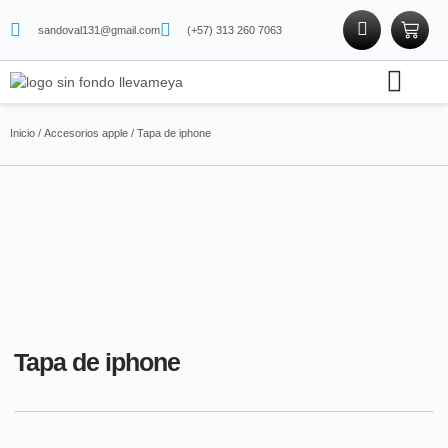
sandoval131@gmail.com
(+57) 313 260 7063
Soporte técnico
Tienda física
Tienda de proteínas
Inicio
/
Accesorios apple
/ Tapa de iphone
Tapa de iphone