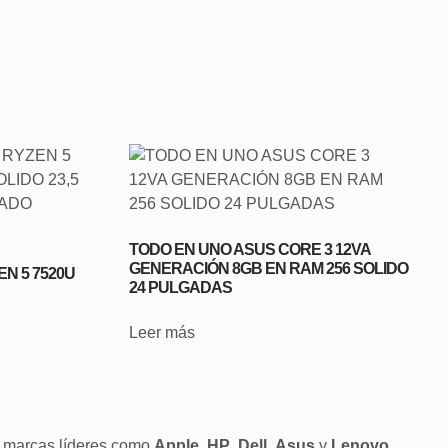
TODO EN UNO ASUS CORE 3 12VA
GENERACIÓN 8GB EN RAM 256 SOLIDO
N 5 7520U
24 PULGADAS
Leer más
s marcas líderes como
Apple
,
HP
,
Dell
,
Asus
y
Lenovo
,