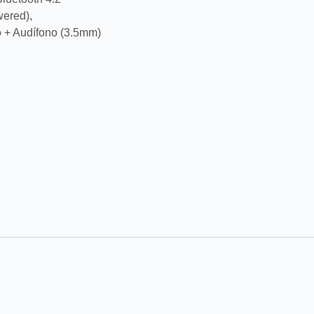
wered),
o + Audífono (3.5mm)