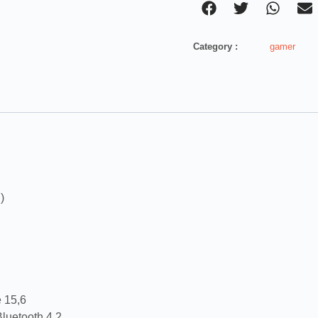
Category :
gamer
)
e 15,6
luetooth 4.2