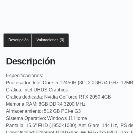
Descripción
Valoraciones (0)
Descripción
Especificaciones:
Procesador: Intel Core i5‐12450H (8C, 2.0GHz/4 GHz, 12MB
Gráfica: Intel UHDS Graphics
Grafica dedicada: Nvidia GeForce RTX 2050 4GB
Memoria RAM: 8GB DDR4 3200 MHz
Almacenamiento: 512 GB PCI-e G3
Sistema Operativo: Windows 11 Home
Pantalla: 15.6″ FHD (1950×1080), Anti Glare, 144 Hz, IPS d
Conectividad: Ethernet 1000 Gbps, Wi-Fi 6 (2×2)/802.11ax, B