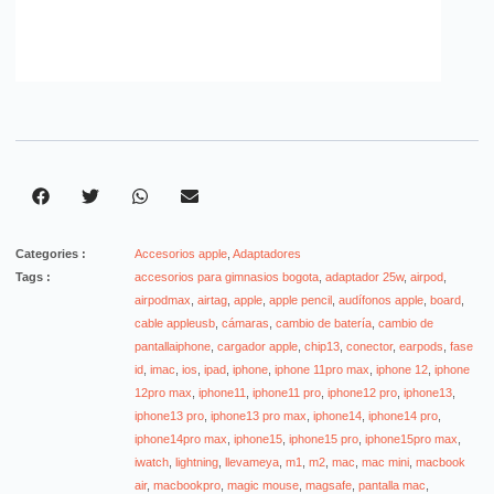
Categories :
Accesorios apple
,
Adaptadores
Tags :
accesorios para gimnasios bogota
,
adaptador 25w
,
airpod
,
airpodmax
,
airtag
,
apple
,
apple pencil
,
audífonos apple
,
board
,
cable appleusb
,
cámaras
,
cambio de batería
,
cambio de
pantallaiphone
,
cargador apple
,
chip13
,
conector
,
earpods
,
fase
id
,
imac
,
ios
,
ipad
,
iphone
,
iphone 11pro max
,
iphone 12
,
iphone
12pro max
,
iphone11
,
iphone11 pro
,
iphone12 pro
,
iphone13
,
iphone13 pro
,
iphone13 pro max
,
iphone14
,
iphone14 pro
,
iphone14pro max
,
iphone15
,
iphone15 pro
,
iphone15pro max
,
iwatch
,
lightning
,
llevameya
,
m1
,
m2
,
mac
,
mac mini
,
macbook
air
,
macbookpro
,
magic mouse
,
magsafe
,
pantalla mac
,