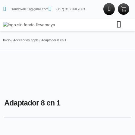
sandoval131@gmail.com
(+57) 313 260 7063
Soporte técnico
Tienda física
Tienda de proteínas
Inicio
/
Accesorios apple
/ Adaptador 8 en 1
Adaptador 8 en 1