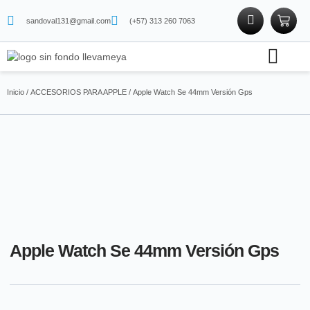
sandoval131@gmail.com
(+57) 313 260 7063
Soporte técnico
Tienda física
Tienda de proteínas
Inicio
/
ACCESORIOS PARA APPLE
/ Apple Watch Se 44mm Versión Gps
Apple Watch Se 44mm Versión Gps