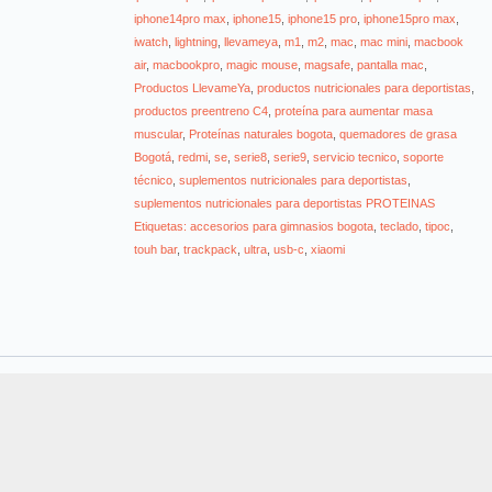
iphone14pro max
,
iphone15
,
iphone15 pro
,
iphone15pro max
,
iwatch
,
lightning
,
llevameya
,
m1
,
m2
,
mac
,
mac mini
,
macbook
air
,
macbookpro
,
magic mouse
,
magsafe
,
pantalla mac
,
Productos LlevameYa
,
productos nutricionales para deportistas
,
productos preentreno C4
,
proteína para aumentar masa
muscular
,
Proteínas naturales bogota
,
quemadores de grasa
Bogotá
,
redmi
,
se
,
serie8
,
serie9
,
servicio tecnico
,
soporte
técnico
,
suplementos nutricionales para deportistas
,
suplementos nutricionales para deportistas PROTEINAS
Etiquetas: accesorios para gimnasios bogota
,
teclado
,
tipoc
,
touh bar
,
trackpack
,
ultra
,
usb-c
,
xiaomi