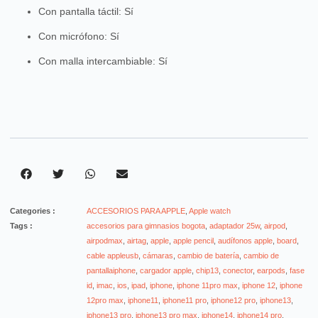
Con pantalla táctil
: Sí
Con micrófono
: Sí
Con malla intercambiable
: Sí
Categories :
ACCESORIOS PARA APPLE
,
Apple watch
Tags :
accesorios para gimnasios bogota
,
adaptador 25w
,
airpod
,
airpodmax
,
airtag
,
apple
,
apple pencil
,
audífonos apple
,
board
,
cable appleusb
,
cámaras
,
cambio de batería
,
cambio de
pantallaiphone
,
cargador apple
,
chip13
,
conector
,
earpods
,
fase
id
,
imac
,
ios
,
ipad
,
iphone
,
iphone 11pro max
,
iphone 12
,
iphone
12pro max
,
iphone11
,
iphone11 pro
,
iphone12 pro
,
iphone13
,
iphone13 pro
,
iphone13 pro max
,
iphone14
,
iphone14 pro
,