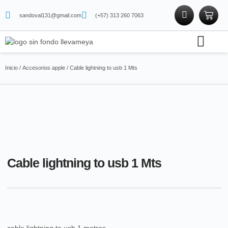
sandoval131@gmail.com
(+57) 313 260 7063
Soporte técnico
Tienda física
Tienda de proteínas
Inicio
/
Accesorios apple
/ Cable lightning to usb 1 Mts
Cable lightning to usb 1 Mts