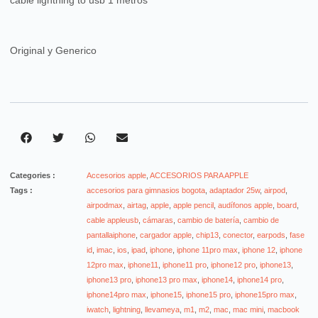
cable lightning to usb 1 metros
Original y Generico
Categories :
Accesorios apple
,
ACCESORIOS PARA APPLE
Tags :
accesorios para gimnasios bogota
,
adaptador 25w
,
airpod
,
airpodmax
,
airtag
,
apple
,
apple pencil
,
audífonos apple
,
board
,
cable appleusb
,
cámaras
,
cambio de batería
,
cambio de
pantallaiphone
,
cargador apple
,
chip13
,
conector
,
earpods
,
fase
id
,
imac
,
ios
,
ipad
,
iphone
,
iphone 11pro max
,
iphone 12
,
iphone
12pro max
,
iphone11
,
iphone11 pro
,
iphone12 pro
,
iphone13
,
iphone13 pro
,
iphone13 pro max
,
iphone14
,
iphone14 pro
,
iphone14pro max
,
iphone15
,
iphone15 pro
,
iphone15pro max
,
iwatch
,
lightning
,
llevameya
,
m1
,
m2
,
mac
,
mac mini
,
macbook