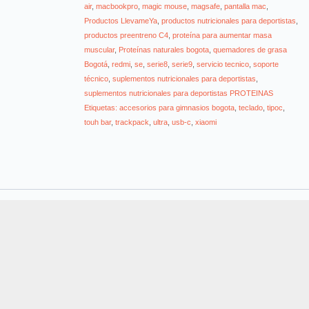
air
,
macbookpro
,
magic mouse
,
magsafe
,
pantalla mac
,
Productos LlevameYa
,
productos nutricionales para deportistas
,
productos preentreno C4
,
proteína para aumentar masa
muscular
,
Proteínas naturales bogota
,
quemadores de grasa
Bogotá
,
redmi
,
se
,
serie8
,
serie9
,
servicio tecnico
,
soporte
técnico
,
suplementos nutricionales para deportistas
,
suplementos nutricionales para deportistas PROTEINAS
Etiquetas: accesorios para gimnasios bogota
,
teclado
,
tipoc
,
touh bar
,
trackpack
,
ultra
,
usb-c
,
xiaomi