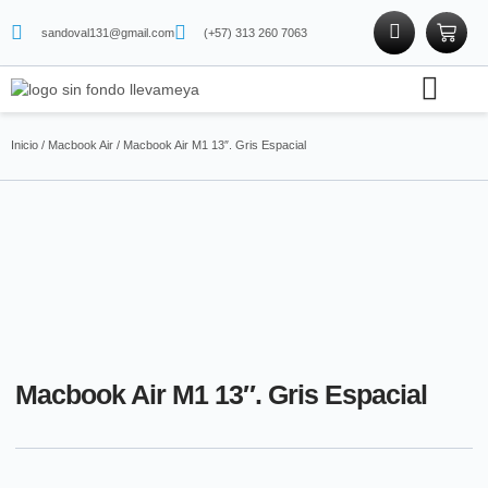
sandoval131@gmail.com
(+57) 313 260 7063
Soporte técnico
Tienda física
Tienda de proteínas
Inicio
/
Macbook Air
/ Macbook Air M1 13″. Gris Espacial
Macbook Air M1 13″. Gris Espacial