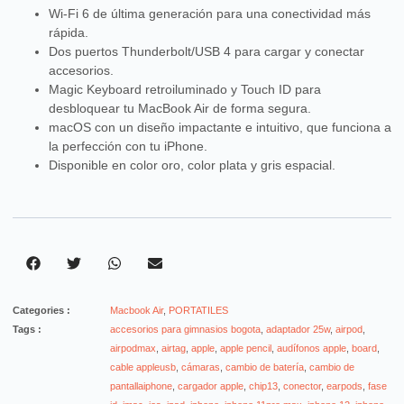
Wi-Fi 6 de última generación para una conectividad más
rápida.
Dos puertos Thunderbolt/USB 4 para cargar y conectar
accesorios.
Magic Keyboard retroiluminado y Touch ID para
desbloquear tu MacBook Air de forma segura.
macOS con un diseño impactante e intuitivo, que funciona a
la perfección con tu iPhone.
Disponible en color oro, color plata y gris espacial.
Categories :
Macbook Air
,
PORTATILES
Tags :
accesorios para gimnasios bogota
,
adaptador 25w
,
airpod
,
airpodmax
,
airtag
,
apple
,
apple pencil
,
audífonos apple
,
board
,
cable appleusb
,
cámaras
,
cambio de batería
,
cambio de
pantallaiphone
,
cargador apple
,
chip13
,
conector
,
earpods
,
fase