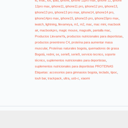
id
,
imac
,
ios
,
ipad
,
iphone
,
iphone 11pro max
,
iphone 12
,
iphone
12pro max
,
iphone11
,
iphone11 pro
,
iphone12 pro
,
iphone13
,
iphone13 pro
,
iphone13 pro max
,
iphone14
,
iphone14 pro
,
iphone14pro max
,
iphone15
,
iphone15 pro
,
iphone15pro max
,
iwatch
,
lightning
,
llevameya
,
m1
,
m2
,
mac
,
mac mini
,
macbook
air
,
macbookpro
,
magic mouse
,
magsafe
,
pantalla mac
,
Productos LlevameYa
,
productos nutricionales para deportistas
,
productos preentreno C4
,
proteína para aumentar masa
muscular
,
Proteínas naturales bogota
,
quemadores de grasa
Bogotá
,
redmi
,
se
,
serie8
,
serie9
,
servicio tecnico
,
soporte
técnico
,
suplementos nutricionales para deportistas
,
suplementos nutricionales para deportistas PROTEINAS
Etiquetas: accesorios para gimnasios bogota
,
teclado
,
tipoc
,
touh bar
,
trackpack
,
ultra
,
usb-c
,
xiaomi