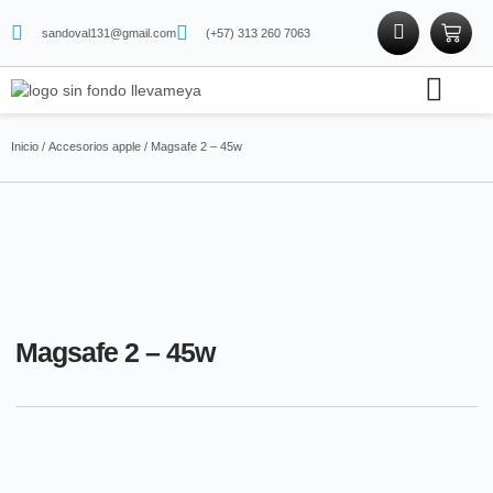
sandoval131@gmail.com
(+57) 313 260 7063
Soporte técnico
Tienda física
Tienda de proteínas
Inicio
/
Accesorios apple
/ Magsafe 2 – 45w
Magsafe 2 – 45w