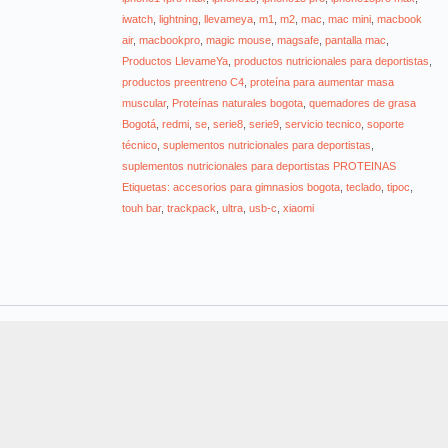
iwatch
,
lightning
,
llevameya
,
m1
,
m2
,
mac
,
mac mini
,
macbook
air
,
macbookpro
,
magic mouse
,
magsafe
,
pantalla mac
,
Productos LlevameYa
,
productos nutricionales para deportistas
,
productos preentreno C4
,
proteína para aumentar masa
muscular
,
Proteínas naturales bogota
,
quemadores de grasa
Bogotá
,
redmi
,
se
,
serie8
,
serie9
,
servicio tecnico
,
soporte
técnico
,
suplementos nutricionales para deportistas
,
suplementos nutricionales para deportistas PROTEINAS
Etiquetas: accesorios para gimnasios bogota
,
teclado
,
tipoc
,
touh bar
,
trackpack
,
ultra
,
usb-c
,
xiaomi