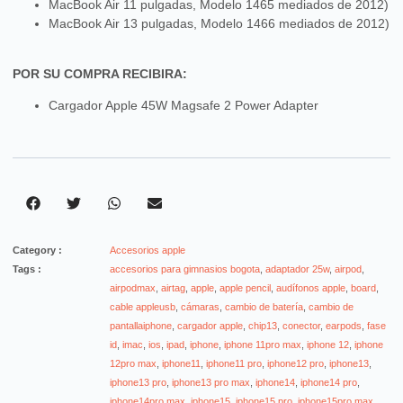
MacBook Air 11 pulgadas, Modelo 1465 mediados de 2012)
MacBook Air 13 pulgadas, Modelo 1466 mediados de 2012)
POR SU COMPRA RECIBIRA:
Cargador Apple 45W Magsafe 2 Power Adapter
Category :
Accesorios apple
Tags :
accesorios para gimnasios bogota
,
adaptador 25w
,
airpod
,
airpodmax
,
airtag
,
apple
,
apple pencil
,
audífonos apple
,
board
,
cable appleusb
,
cámaras
,
cambio de batería
,
cambio de
pantallaiphone
,
cargador apple
,
chip13
,
conector
,
earpods
,
fase
id
,
imac
,
ios
,
ipad
,
iphone
,
iphone 11pro max
,
iphone 12
,
iphone
12pro max
,
iphone11
,
iphone11 pro
,
iphone12 pro
,
iphone13
,
iphone13 pro
,
iphone13 pro max
,
iphone14
,
iphone14 pro
,
iphone14pro max
,
iphone15
,
iphone15 pro
,
iphone15pro max
,