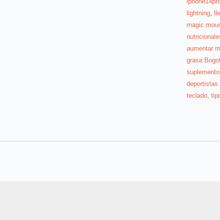
iphone14pr
lightning
,
l
magic mou
nutricionale
aumentar m
grasa Bogo
suplementos
deportista
teclado
,
tip