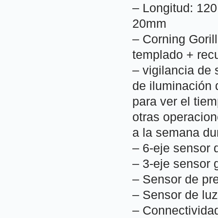
– Longitud: 12
20mm
– Corning Goril
templado + recub
– vigilancia de 
de iluminación 
para ver el tie
otras operacion
a la semana du
– 6-eje sensor 
– 3-eje sensor
– Sensor de pre
– Sensor de luz
– Connectivida