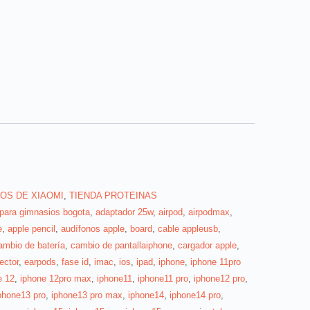
OS DE XIAOMI
,
TIENDA PROTEINAS
 para gimnasios bogota
,
adaptador 25w
,
airpod
,
airpodmax
,
e
,
apple pencil
,
audífonos apple
,
board
,
cable appleusb
,
ambio de batería
,
cambio de pantallaiphone
,
cargador apple
,
ector
,
earpods
,
fase id
,
imac
,
ios
,
ipad
,
iphone
,
iphone 11pro
e 12
,
iphone 12pro max
,
iphone11
,
iphone11 pro
,
iphone12 pro
,
phone13 pro
,
iphone13 pro max
,
iphone14
,
iphone14 pro
,