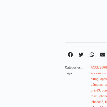
Categories :
ACCESORI
Tags :
accesorios
airtag
,
appl
cámaras
,
c
chip13
,
con
max
,
iphon
iphone13
,
i