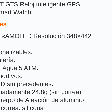
 GTS Reloj inteligente GPS
Smart Watch
nes
,65 «AMOLED Resolución 348×442
onalizables.
tería.
al Agua 5 ATM.
ortivos.
HD sin precedentes.
madamente 24,8g (sin correa)
cuerpo de Aleación de aluminio
 correa: silicona