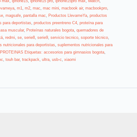
o max
,
iphone15
,
iphone15 pro
,
iphone15pro max
,
iwatch
,
levameya
,
m1
,
m2
,
mac
,
mac mini
,
macbook air
,
macbookpro
,
se
,
magsafe
,
pantalla mac
,
Productos LlevameYa
,
productos
s para deportistas
,
productos preentreno C4
,
proteína para
asa muscular
,
Proteínas naturales bogota
,
quemadores de
tá
,
redmi
,
se
,
serie8
,
serie9
,
servicio tecnico
,
soporte técnico
,
 nutricionales para deportistas
,
suplementos nutricionales para
s PROTEINAS Etiquetas: accesorios para gimnasios bogota
,
oc
,
touh bar
,
trackpack
,
ultra
,
usb-c
,
xiaomi