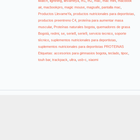
iwatch
,
lightning
,
llevameya
,
m1
,
m2
,
mac
,
mac mini
,
macbook
air
,
macbookpro
,
magic mouse
,
magsafe
,
pantalla mac
,
Productos LlevameYa
,
productos nutricionales para deportistas
,
productos preentreno C4
,
proteína para aumentar masa
muscular
,
Proteínas naturales bogota
,
quemadores de grasa
Bogotá
,
redmi
,
se
,
serie8
,
serie9
,
servicio tecnico
,
soporte
técnico
,
suplementos nutricionales para deportistas
,
suplementos nutricionales para deportistas PROTEINAS
Etiquetas: accesorios para gimnasios bogota
,
teclado
,
tipoc
,
touh bar
,
trackpack
,
ultra
,
usb-c
,
xiaomi