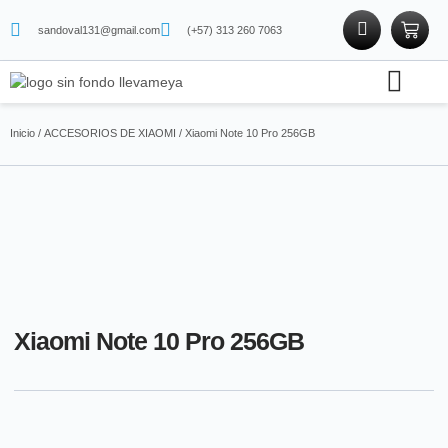
sandoval131@gmail.com
(+57) 313 260 7063
Soporte técnico
Tienda física
Tienda de proteínas
Inicio
/
ACCESORIOS DE XIAOMI
/ Xiaomi Note 10 Pro 256GB
Xiaomi Note 10 Pro 256GB