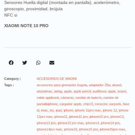
Sensores Huella digital (montada en pantalla), acelerómetro,
giroscopio, proximidad, brújula
NFC si
XIAOMI NOTE 10 PRO
Category :
ACCESORIOS DE XIAOMI
Tags :
accesorios para gimnasios bogota
,
adaptador 25w
,
airpod
,
airpodmax
,
airtag
,
apple
,
apple pencil
,
audífonos apple
,
board
,
cable appleusb
,
cámaras
,
cambio de batería
,
cambio de
pantallaiphone
,
cargador apple
,
chip13
,
conector
,
earpods
,
fase
id
,
imac
,
ios
,
ipad
,
iphone
,
iphone 11pro max
,
iphone 12
,
iphone
12pro max
,
iphone11
,
iphone11 pro
,
iphone12 pro
,
iphone13
,
iphone13 pro
,
iphone13 pro max
,
iphone14
,
iphone14 pro
,
iphone14pro max
,
iphone15
,
iphone15 pro
,
iphone15pro max
,