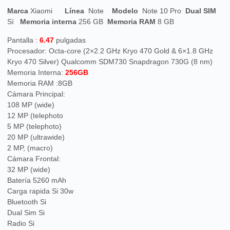
Marca
Xiaomi
Línea
Note
Modelo
Note 10 Pro
Dual SIM
Sí
Memoria interna
256 GB
Memoria RAM
8 GB
Pantalla :
6.47
pulgadas
Procesador: Octa-core (2×2.2 GHz Kryo 470 Gold & 6×1.8 GHz
Kryo 470 Silver) Qualcomm SDM730 Snapdragon 730G (8 nm)
Memoria Interna:
256GB
Memoria RAM :8GB
Cámara Principal:
108 MP (wide)
12 MP (telephoto
5 MP (telephoto)
20 MP (ultrawide)
2 MP, (macro)
Cámara Frontal:
32 MP (wide)
Batería 5260 mAh
Carga rapida Si 30w
Bluetooth Si
Dual Sim Si
Radio Si