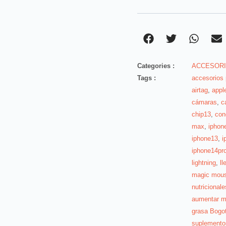
Categories :
ACCESORI
Tags :
accesorios
airtag
,
appl
cámaras
,
c
chip13
,
con
max
,
iphon
iphone13
,
i
iphone14pr
lightning
,
l
magic mou
nutricionale
aumentar m
grasa Bogo
suplementos