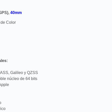
GPS),
40mm
 de Color
ales:
ASS, Galileo y QZSS
ble núcleo de 64 bits
Apple
o
ico