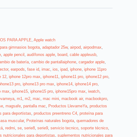
OS PARA APPLE
,
Apple watch
 para gimnasios bogota
,
adaptador 25w
,
airpod
,
airpodmax
,
e
,
apple pencil
,
audífonos apple
,
board
,
cable appleusb
,
ambio de batería
,
cambio de pantallaiphone
,
cargador apple
,
ector
,
earpods
,
fase id
,
imac
,
ios
,
ipad
,
iphone
,
iphone 11pro
e 12
,
iphone 12pro max
,
iphone11
,
iphone11 pro
,
iphone12 pro
,
phone13 pro
,
iphone13 pro max
,
iphone14
,
iphone14 pro
,
o max
,
iphone15
,
iphone15 pro
,
iphone15pro max
,
iwatch
,
levameya
,
m1
,
m2
,
mac
,
mac mini
,
macbook air
,
macbookpro
,
se
,
magsafe
,
pantalla mac
,
Productos LlevameYa
,
productos
s para deportistas
,
productos preentreno C4
,
proteína para
asa muscular
,
Proteínas naturales bogota
,
quemadores de
tá
,
redmi
,
se
,
serie8
,
serie9
,
servicio tecnico
,
soporte técnico
,
 nutricionales para deportistas
,
suplementos nutricionales para