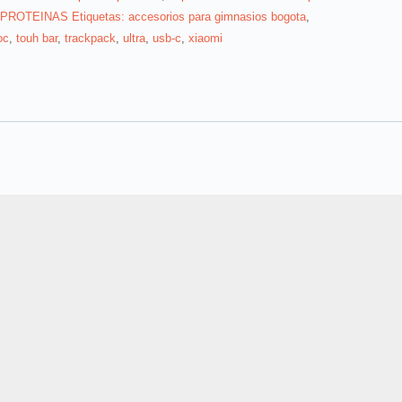
s PROTEINAS Etiquetas: accesorios para gimnasios bogota
,
oc
,
touh bar
,
trackpack
,
ultra
,
usb-c
,
xiaomi