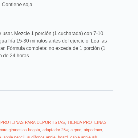
 Contiene soja.
e usar. Mezcle 1 porción (1 cucharada) con 7-10
ua fría 15-30 minutos antes del ejercicio. Lea las
ar. Fórmula completa: no exceda de 1 porción (1
o de 24 horas.
,
PROTEINAS PARA DEPORTISTAS
,
TIENDA PROTEINAS
 para gimnasios bogota
,
adaptador 25w
,
airpod
,
airpodmax
,
e
,
apple pencil
,
audífonos apple
,
board
,
cable appleusb
,