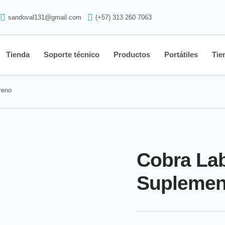
sandoval131@gmail.com
(+57) 313 260 7063
Tienda
Soporte técnico
Productos
Portátiles
Tie
reno
Cobra La
Suplement