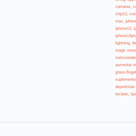
cámaras
,
c
chip13
,
con
max
,
iphon
iphone13
,
i
iphone14pr
lightning
,
l
magic mou
nutricionale
aumentar m
grasa Bogo
suplementos
deportista
teclado
,
tip