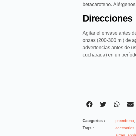
betacaroteno. Alérgenos:
Direcciones
Agitar el envase antes d
onzas (200-300 ml) de ag
advertencias antes de us
cucharada) en un períod
Categories :
preentreno
Tags :
accesorios
airtag
,
appl