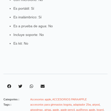
Es portátil
: Sí
Es inalámbrico
: Sí
Es a prueba de agua
: No
Incluye soporte
: No
Es kit
: No
Categories :
Accesorios apple
,
ACCESORIOS PARA APPLE
Tags :
accesorios para gimnasios bogota
,
adaptador 25w
,
airpod
,
airpodmax
,
airtag
,
apple
,
apple pencil
,
audífonos apple
,
board
,