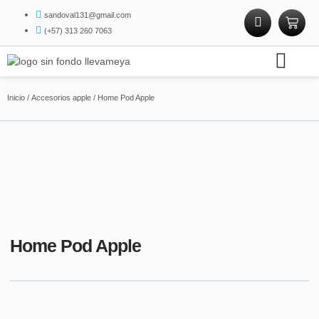
sandoval131@gmail.com
(+57) 313 260 7063
Soporte técnico
Tienda física
Tienda de proteínas
Inicio
/
Accesorios apple
/ Home Pod Apple
Home Pod Apple