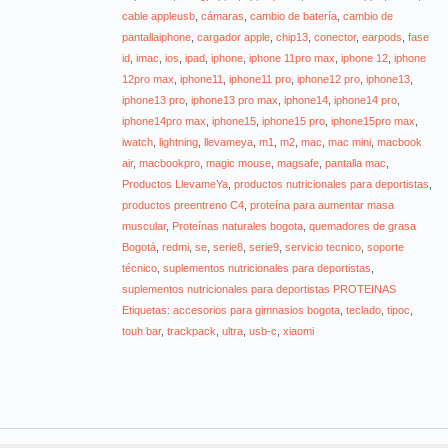
cable appleusb
,
cámaras
,
cambio de batería
,
cambio de
pantallaiphone
,
cargador apple
,
chip13
,
conector
,
earpods
,
fase
id
,
imac
,
ios
,
ipad
,
iphone
,
iphone 11pro max
,
iphone 12
,
iphone
12pro max
,
iphone11
,
iphone11 pro
,
iphone12 pro
,
iphone13
,
iphone13 pro
,
iphone13 pro max
,
iphone14
,
iphone14 pro
,
iphone14pro max
,
iphone15
,
iphone15 pro
,
iphone15pro max
,
iwatch
,
lightning
,
llevameya
,
m1
,
m2
,
mac
,
mac mini
,
macbook
air
,
macbookpro
,
magic mouse
,
magsafe
,
pantalla mac
,
Productos LlevameYa
,
productos nutricionales para deportistas
,
productos preentreno C4
,
proteína para aumentar masa
muscular
,
Proteínas naturales bogota
,
quemadores de grasa
Bogotá
,
redmi
,
se
,
serie8
,
serie9
,
servicio tecnico
,
soporte
técnico
,
suplementos nutricionales para deportistas
,
suplementos nutricionales para deportistas PROTEINAS
Etiquetas: accesorios para gimnasios bogota
,
teclado
,
tipoc
,
touh bar
,
trackpack
,
ultra
,
usb-c
,
xiaomi