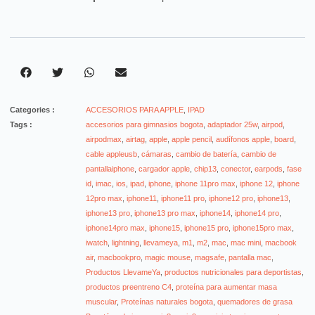
Categories :
ACCESORIOS PARA APPLE
,
IPAD
Tags :
accesorios para gimnasios bogota
,
adaptador 25w
,
airpod
,
airpodmax
,
airtag
,
apple
,
apple pencil
,
audífonos apple
,
board
,
cable appleusb
,
cámaras
,
cambio de batería
,
cambio de
pantallaiphone
,
cargador apple
,
chip13
,
conector
,
earpods
,
fase
id
,
imac
,
ios
,
ipad
,
iphone
,
iphone 11pro max
,
iphone 12
,
iphone
12pro max
,
iphone11
,
iphone11 pro
,
iphone12 pro
,
iphone13
,
iphone13 pro
,
iphone13 pro max
,
iphone14
,
iphone14 pro
,
iphone14pro max
,
iphone15
,
iphone15 pro
,
iphone15pro max
,
iwatch
,
lightning
,
llevameya
,
m1
,
m2
,
mac
,
mac mini
,
macbook
air
,
macbookpro
,
magic mouse
,
magsafe
,
pantalla mac
,
Productos LlevameYa
,
productos nutricionales para deportistas
,
productos preentreno C4
,
proteína para aumentar masa
muscular
,
Proteínas naturales bogota
,
quemadores de grasa