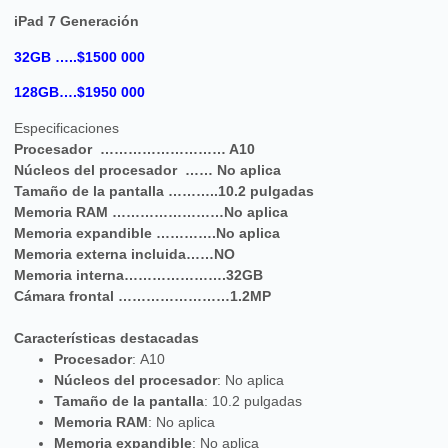
iPad 7 Generación
32GB …..$1500 000
128GB….$1950 000
Especificaciones
Procesador ……………………… A10
Núcleos del procesador …… No aplica
Tamaño de la pantalla ………..10.2 pulgadas
Memoria RAM ……………………No aplica
Memoria expandible ………….No aplica
Memoria externa incluida……NO
Memoria interna………………….32GB
Cámara frontal ……………………1.2MP
Características destacadas
Procesador
: A10
Núcleos del procesador
: No aplica
Tamaño de la pantalla
: 10.2 pulgadas
Memoria RAM
: No aplica
Memoria expandible
: No aplica