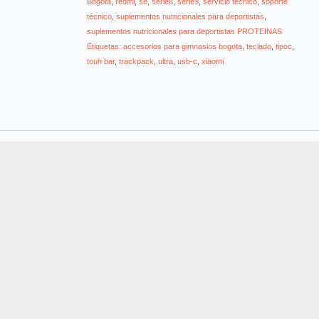
Bogotá
,
redmi
,
se
,
serie8
,
serie9
,
servicio tecnico
,
soporte
técnico
,
suplementos nutricionales para deportistas
,
suplementos nutricionales para deportistas PROTEINAS
Etiquetas: accesorios para gimnasios bogota
,
teclado
,
tipoc
,
touh bar
,
trackpack
,
ultra
,
usb-c
,
xiaomi