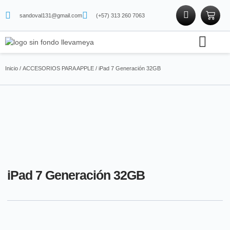
sandoval131@gmail.com
(+57) 313 260 7063
Soporte técnico
Tienda física
Tienda de proteínas
Inicio
/
ACCESORIOS PARA APPLE
/ iPad 7 Generación 32GB
iPad 7 Generación 32GB