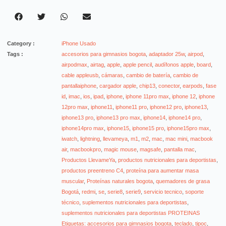
Category :
iPhone Usado
Tags :
accesorios para gimnasios bogota
,
adaptador 25w
,
airpod
,
airpodmax
,
airtag
,
apple
,
apple pencil
,
audífonos apple
,
board
,
cable appleusb
,
cámaras
,
cambio de batería
,
cambio de
pantallaiphone
,
cargador apple
,
chip13
,
conector
,
earpods
,
fase
id
,
imac
,
ios
,
ipad
,
iphone
,
iphone 11pro max
,
iphone 12
,
iphone
12pro max
,
iphone11
,
iphone11 pro
,
iphone12 pro
,
iphone13
,
iphone13 pro
,
iphone13 pro max
,
iphone14
,
iphone14 pro
,
iphone14pro max
,
iphone15
,
iphone15 pro
,
iphone15pro max
,
iwatch
,
lightning
,
llevameya
,
m1
,
m2
,
mac
,
mac mini
,
macbook
air
,
macbookpro
,
magic mouse
,
magsafe
,
pantalla mac
,
Productos LlevameYa
,
productos nutricionales para deportistas
,
productos preentreno C4
,
proteína para aumentar masa
muscular
,
Proteínas naturales bogota
,
quemadores de grasa
Bogotá
,
redmi
,
se
,
serie8
,
serie9
,
servicio tecnico
,
soporte
técnico
,
suplementos nutricionales para deportistas
,
suplementos nutricionales para deportistas PROTEINAS
Etiquetas: accesorios para gimnasios bogota
,
teclado
,
tipoc
,