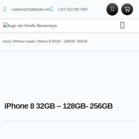
sandoval131@gmail.com
(+57) 313 260 7063
Soporte técnico
Tienda física
Tienda de proteínas
Inicio
/
iPhone Usado
/ iPhone 8 32GB – 128GB- 256GB
iPhone 8 32GB – 128GB- 256GB