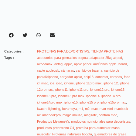
Categories :
PROTEINAS PARA DEPORTISTAS
,
TIENDA PROTEINAS
Tags :
accesorios para gimnasios bogota
,
adaptador 25w
,
airpod
,
airpodmax
,
airtag
,
apple
,
apple pencil
,
audífonos apple
,
board
,
cable appleusb
,
cámaras
,
cambio de batería
,
cambio de
pantallaiphone
,
cargador apple
,
chip13
,
conector
,
earpods
,
fase
id
,
imac
,
ios
,
ipad
,
iphone
,
iphone 11pro max
,
iphone 12
,
iphone
12pro max
,
iphone11
,
iphone11 pro
,
iphone12 pro
,
iphone13
,
iphone13 pro
,
iphone13 pro max
,
iphone14
,
iphone14 pro
,
iphone14pro max
,
iphone15
,
iphone15 pro
,
iphone15pro max
,
iwatch
,
lightning
,
llevameya
,
m1
,
m2
,
mac
,
mac mini
,
macbook
air
,
macbookpro
,
magic mouse
,
magsafe
,
pantalla mac
,
Productos LlevameYa
,
productos nutricionales para deportistas
,
productos preentreno C4
,
proteína para aumentar masa
muscular
,
Proteínas naturales bogota
,
quemadores de grasa