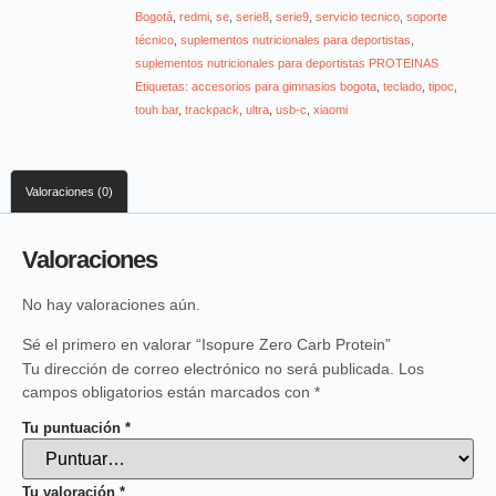
Bogotá
,
redmi
,
se
,
serie8
,
serie9
,
servicio tecnico
,
soporte
técnico
,
suplementos nutricionales para deportistas
,
suplementos nutricionales para deportistas PROTEINAS
Etiquetas: accesorios para gimnasios bogota
,
teclado
,
tipoc
,
touh bar
,
trackpack
,
ultra
,
usb-c
,
xiaomi
Valoraciones (0)
Valoraciones
No hay valoraciones aún.
Sé el primero en valorar “Isopure Zero Carb Protein”
Tu dirección de correo electrónico no será publicada.
Los
campos obligatorios están marcados con
*
Tu puntuación
*
Tu valoración
*