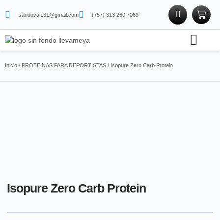
sandoval131@gmail.com
(+57) 313 260 7063
Soporte técnico
Tienda física
Tienda de proteínas
Inicio
/
PROTEINAS PARA DEPORTISTAS
/ Isopure Zero Carb Protein
Isopure Zero Carb Protein